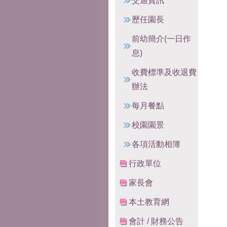
交通資訊
歷任園長
前幼簡介(一日作
息)
收費標準及收退費
辦法
每月餐點
校園園景
各項活動相簿
行政單位
家長會
本土教育網
會計 / 財務公告