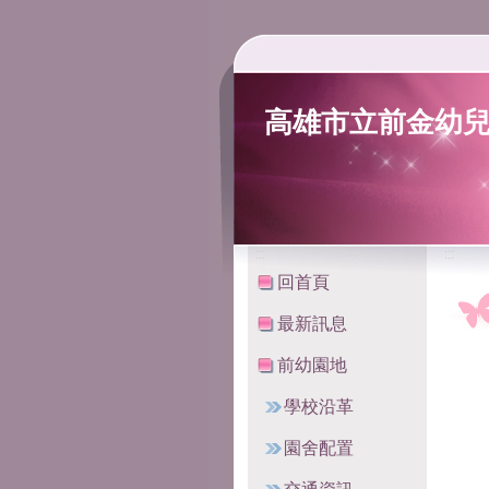
高雄市立前金幼
:::
:::
回首頁
最新訊息
前幼園地
學校沿革
園舍配置