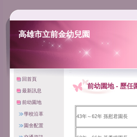
高雄市立前金幼兒園
:::
:::
回首頁
前幼園地
-
歷任
最新訊息
前幼園地
學校沿革
43年～62年 孫慰君園長
園舍配置