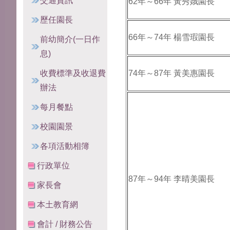
交通資訊
62年～66年 黃秀娥園長
歷任園長
66年～74年 楊雪瑕園長
前幼簡介(一日作
息)
收費標準及收退費
74年～87年 黃美惠園長
辦法
每月餐點
校園園景
各項活動相簿
行政單位
87年～94年 李晴美園長
家長會
本土教育網
會計 / 財務公告